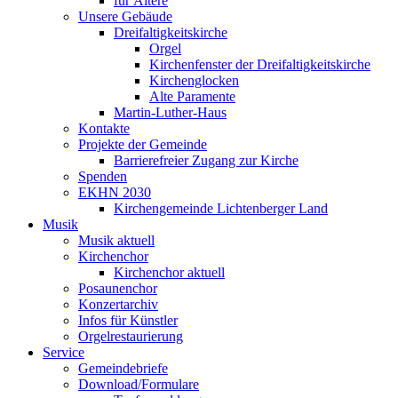
für Ältere
Unsere Gebäude
Dreifaltigkeitskirche
Orgel
Kirchenfenster der Dreifaltigkeitskirche
Kirchenglocken
Alte Paramente
Martin-Luther-Haus
Kontakte
Projekte der Gemeinde
Barrierefreier Zugang zur Kirche
Spenden
EKHN 2030
Kirchengemeinde Lichtenberger Land
Musik
Musik aktuell
Kirchenchor
Kirchenchor aktuell
Posaunenchor
Konzertarchiv
Infos für Künstler
Orgelrestaurierung
Service
Gemeindebriefe
Download/Formulare