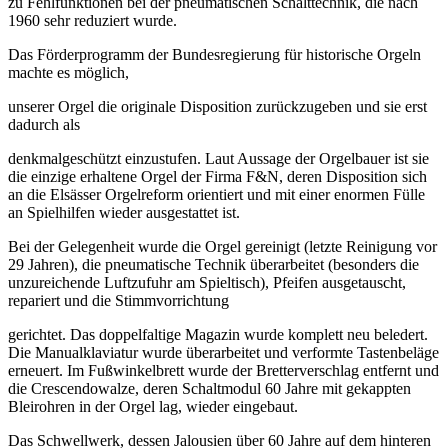
zu Fehlfunktionen bei der pneumatischen Schalttechnik, die nach
1960 sehr reduziert wurde.
Das Förderprogramm der Bundesregierung für historische Orgeln
machte es möglich,
unserer Orgel die originale Disposition zurückzugeben und sie erst
dadurch als
denkmalgeschützt einzustufen. Laut Aussage der Orgelbauer ist sie
die einzige erhaltene Orgel der Firma F&N, deren Disposition sich
an die Elsässer Orgelreform orientiert und mit einer enormen Fülle
an Spielhilfen wieder ausgestattet ist.
Bei der Gelegenheit wurde die Orgel gereinigt (letzte Reinigung vor
29 Jahren), die pneumatische Technik überarbeitet (besonders die
unzureichende Luftzufuhr am Spieltisch), Pfeifen ausgetauscht,
repariert und die Stimmvorrichtung
gerichtet. Das doppelfaltige Magazin wurde komplett neu beledert.
Die Manualklaviatur wurde überarbeitet und verformte Tastenbeläge
erneuert. Im Fußwinkelbrett wurde der Bretterverschlag entfernt und
die Crescendowalze, deren Schaltmodul 60 Jahre mit gekappten
Bleirohren in der Orgel lag, wieder eingebaut.
Das Schwellwerk, dessen Jalousien über 60 Jahre auf dem hinteren