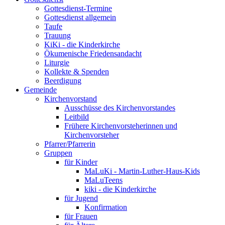
Gottesdienst-Termine
Gottesdienst allgemein
Taufe
Trauung
KiKi - die Kinderkirche
Ökumenische Friedensandacht
Liturgie
Kollekte & Spenden
Beerdigung
Gemeinde
Kirchenvorstand
Ausschüsse des Kirchenvorstandes
Leitbild
Frühere Kirchenvorsteherinnen und
Kirchenvorsteher
Pfarrer/Pfarrerin
Gruppen
für Kinder
MaLuKi - Martin-Luther-Haus-Kids
MaLuTeens
kiki - die Kinderkirche
für Jugend
Konfirmation
für Frauen