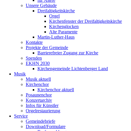
für Ältere
Unsere Gebäude
Dreifaltigkeitskirche
Orgel
Kirchenfenster der Dreifaltigkeitskirche
Kirchenglocken
Alte Paramente
Martin-Luther-Haus
Kontakte
Projekte der Gemeinde
Barrierefreier Zugang zur Kirche
Spenden
EKHN 2030
Kirchengemeinde Lichtenberger Land
Musik
Musik aktuell
Kirchenchor
Kirchenchor aktuell
Posaunenchor
Konzertarchiv
Infos für Künstler
Orgelrestaurierung
Service
Gemeindebriefe
Download/Formulare