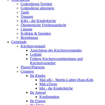
Gottesdienst-Termine
Gottesdienst allgemein
Taufe
Trauung
KiKi - die Kinderkirche
Ökumenische Friedensandacht
Liturgie
Kollekte & Spenden
Beerdigung
Gemeinde
Kirchenvorstand
Ausschüsse des Kirchenvorstandes
Leitbild
Frühere Kirchenvorsteherinnen und
Kirchenvorsteher
Pfarrer/Pfarrerin
Gruppen
für Kinder
MaLuKi - Martin-Luther-Haus-Kids
MaLuTeens
kiki - die Kinderkirche
für Jugend
Konfirmation
für Frauen