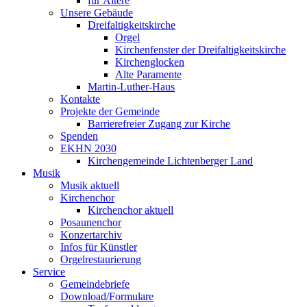
für Ältere
Unsere Gebäude
Dreifaltigkeitskirche
Orgel
Kirchenfenster der Dreifaltigkeitskirche
Kirchenglocken
Alte Paramente
Martin-Luther-Haus
Kontakte
Projekte der Gemeinde
Barrierefreier Zugang zur Kirche
Spenden
EKHN 2030
Kirchengemeinde Lichtenberger Land
Musik
Musik aktuell
Kirchenchor
Kirchenchor aktuell
Posaunenchor
Konzertarchiv
Infos für Künstler
Orgelrestaurierung
Service
Gemeindebriefe
Download/Formulare