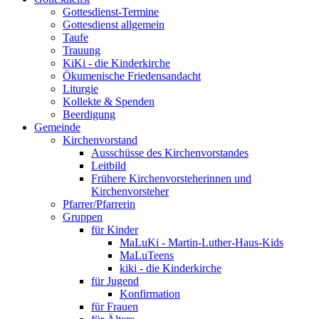
Gottesdienst-Termine
Gottesdienst allgemein
Taufe
Trauung
KiKi - die Kinderkirche
Ökumenische Friedensandacht
Liturgie
Kollekte & Spenden
Beerdigung
Gemeinde
Kirchenvorstand
Ausschüsse des Kirchenvorstandes
Leitbild
Frühere Kirchenvorsteherinnen und
Kirchenvorsteher
Pfarrer/Pfarrerin
Gruppen
für Kinder
MaLuKi - Martin-Luther-Haus-Kids
MaLuTeens
kiki - die Kinderkirche
für Jugend
Konfirmation
für Frauen