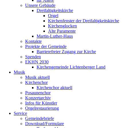
für Ältere
Unsere Gebäude
Dreifaltigkeitskirche
Orgel
Kirchenfenster der Dreifaltigkeitskirche
Kirchenglocken
Alte Paramente
Martin-Luther-Haus
Kontakte
Projekte der Gemeinde
Barrierefreier Zugang zur Kirche
Spenden
EKHN 2030
Kirchengemeinde Lichtenberger Land
Musik
Musik aktuell
Kirchenchor
Kirchenchor aktuell
Posaunenchor
Konzertarchiv
Infos für Künstler
Orgelrestaurierung
Service
Gemeindebriefe
Download/Formulare