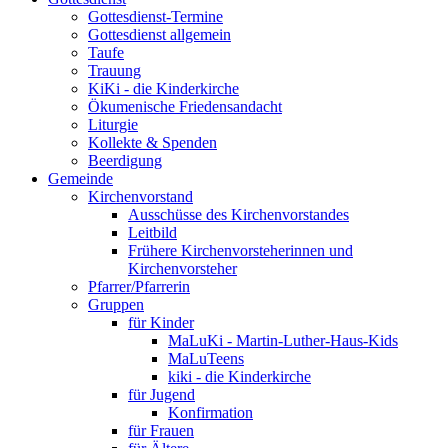
Gottesdienst-Termine
Gottesdienst allgemein
Taufe
Trauung
KiKi - die Kinderkirche
Ökumenische Friedensandacht
Liturgie
Kollekte & Spenden
Beerdigung
Gemeinde
Kirchenvorstand
Ausschüsse des Kirchenvorstandes
Leitbild
Frühere Kirchenvorsteherinnen und
Kirchenvorsteher
Pfarrer/Pfarrerin
Gruppen
für Kinder
MaLuKi - Martin-Luther-Haus-Kids
MaLuTeens
kiki - die Kinderkirche
für Jugend
Konfirmation
für Frauen