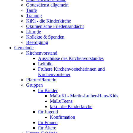
Gottesdienst allgemein
Taufe
Trauung
KiKi - die Kinderkirche
Ökumenische Friedensandacht
Liturgie
Kollekte & Spenden
Beerdigung
Gemeinde
Kirchenvorstand
Ausschüsse des Kirchenvorstandes
Leitbild
Frühere Kirchenvorsteherinnen und
Kirchenvorsteher
Pfarrer/Pfarrerin
Gruppen
für Kinder
MaLuKi - Martin-Luther-Haus-Kids
MaLuTeens
kiki - die Kinderkirche
für Jugend
Konfirmation
für Frauen
für Ältere