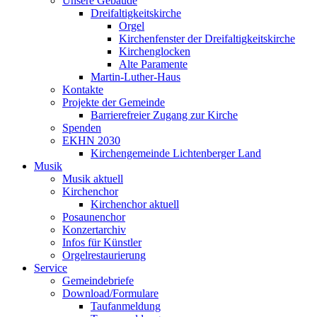
Unsere Gebäude
Dreifaltigkeitskirche
Orgel
Kirchenfenster der Dreifaltigkeitskirche
Kirchenglocken
Alte Paramente
Martin-Luther-Haus
Kontakte
Projekte der Gemeinde
Barrierefreier Zugang zur Kirche
Spenden
EKHN 2030
Kirchengemeinde Lichtenberger Land
Musik
Musik aktuell
Kirchenchor
Kirchenchor aktuell
Posaunenchor
Konzertarchiv
Infos für Künstler
Orgelrestaurierung
Service
Gemeindebriefe
Download/Formulare
Taufanmeldung