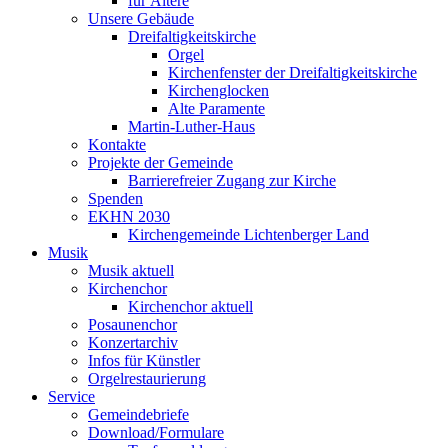
für Ältere
Unsere Gebäude
Dreifaltigkeitskirche
Orgel
Kirchenfenster der Dreifaltigkeitskirche
Kirchenglocken
Alte Paramente
Martin-Luther-Haus
Kontakte
Projekte der Gemeinde
Barrierefreier Zugang zur Kirche
Spenden
EKHN 2030
Kirchengemeinde Lichtenberger Land
Musik
Musik aktuell
Kirchenchor
Kirchenchor aktuell
Posaunenchor
Konzertarchiv
Infos für Künstler
Orgelrestaurierung
Service
Gemeindebriefe
Download/Formulare