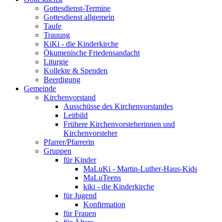
Gottesdienst-Termine
Gottesdienst allgemein
Taufe
Trauung
KiKi - die Kinderkirche
Ökumenische Friedensandacht
Liturgie
Kollekte & Spenden
Beerdigung
Gemeinde
Kirchenvorstand
Ausschüsse des Kirchenvorstandes
Leitbild
Frühere Kirchenvorsteherinnen und
Kirchenvorsteher
Pfarrer/Pfarrerin
Gruppen
für Kinder
MaLuKi - Martin-Luther-Haus-Kids
MaLuTeens
kiki - die Kinderkirche
für Jugend
Konfirmation
für Frauen