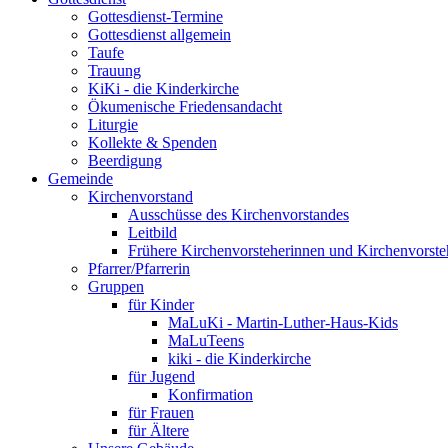
Gottesdienst-Termine
Gottesdienst allgemein
Taufe
Trauung
KiKi - die Kinderkirche
Ökumenische Friedensandacht
Liturgie
Kollekte & Spenden
Beerdigung
Gemeinde
Kirchenvorstand
Ausschüsse des Kirchenvorstandes
Leitbild
Frühere Kirchenvorsteherinnen und Kirchenvorste
Pfarrer/Pfarrerin
Gruppen
für Kinder
MaLuKi - Martin-Luther-Haus-Kids
MaLuTeens
kiki - die Kinderkirche
für Jugend
Konfirmation
für Frauen
für Ältere