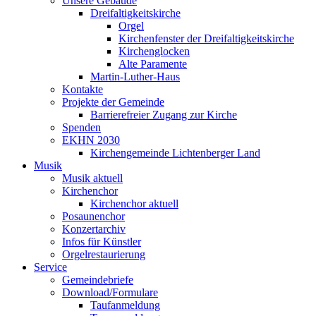
Unsere Gebäude
Dreifaltigkeitskirche
Orgel
Kirchenfenster der Dreifaltigkeitskirche
Kirchenglocken
Alte Paramente
Martin-Luther-Haus
Kontakte
Projekte der Gemeinde
Barrierefreier Zugang zur Kirche
Spenden
EKHN 2030
Kirchengemeinde Lichtenberger Land
Musik
Musik aktuell
Kirchenchor
Kirchenchor aktuell
Posaunenchor
Konzertarchiv
Infos für Künstler
Orgelrestaurierung
Service
Gemeindebriefe
Download/Formulare
Taufanmeldung