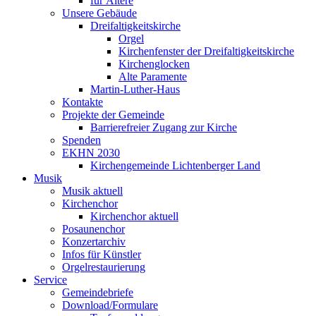
für Ältere
Unsere Gebäude
Dreifaltigkeitskirche
Orgel
Kirchenfenster der Dreifaltigkeitskirche
Kirchenglocken
Alte Paramente
Martin-Luther-Haus
Kontakte
Projekte der Gemeinde
Barrierefreier Zugang zur Kirche
Spenden
EKHN 2030
Kirchengemeinde Lichtenberger Land
Musik
Musik aktuell
Kirchenchor
Kirchenchor aktuell
Posaunenchor
Konzertarchiv
Infos für Künstler
Orgelrestaurierung
Service
Gemeindebriefe
Download/Formulare