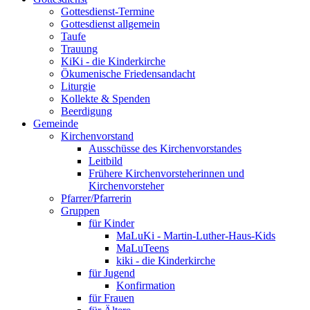
Gottesdienst-Termine
Gottesdienst allgemein
Taufe
Trauung
KiKi - die Kinderkirche
Ökumenische Friedensandacht
Liturgie
Kollekte & Spenden
Beerdigung
Gemeinde
Kirchenvorstand
Ausschüsse des Kirchenvorstandes
Leitbild
Frühere Kirchenvorsteherinnen und
Kirchenvorsteher
Pfarrer/Pfarrerin
Gruppen
für Kinder
MaLuKi - Martin-Luther-Haus-Kids
MaLuTeens
kiki - die Kinderkirche
für Jugend
Konfirmation
für Frauen