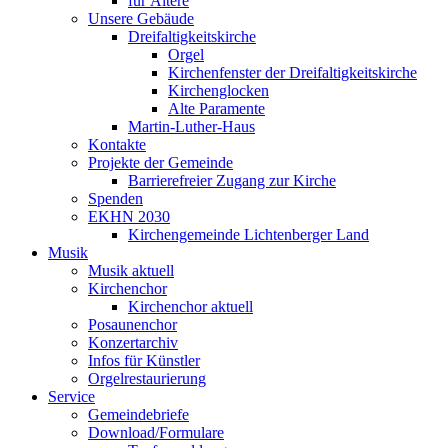
für Ältere
Unsere Gebäude
Dreifaltigkeitskirche
Orgel
Kirchenfenster der Dreifaltigkeitskirche
Kirchenglocken
Alte Paramente
Martin-Luther-Haus
Kontakte
Projekte der Gemeinde
Barrierefreier Zugang zur Kirche
Spenden
EKHN 2030
Kirchengemeinde Lichtenberger Land
Musik
Musik aktuell
Kirchenchor
Kirchenchor aktuell
Posaunenchor
Konzertarchiv
Infos für Künstler
Orgelrestaurierung
Service
Gemeindebriefe
Download/Formulare