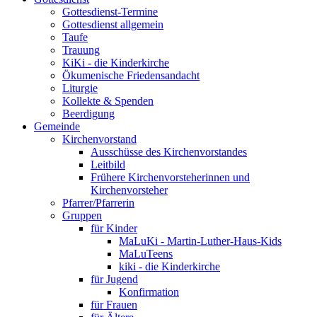
Gottesdienst-Termine
Gottesdienst allgemein
Taufe
Trauung
KiKi - die Kinderkirche
Ökumenische Friedensandacht
Liturgie
Kollekte & Spenden
Beerdigung
Gemeinde
Kirchenvorstand
Ausschüsse des Kirchenvorstandes
Leitbild
Frühere Kirchenvorsteherinnen und
Kirchenvorsteher
Pfarrer/Pfarrerin
Gruppen
für Kinder
MaLuKi - Martin-Luther-Haus-Kids
MaLuTeens
kiki - die Kinderkirche
für Jugend
Konfirmation
für Frauen